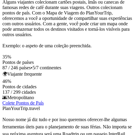
Alguns viajantes colecionam cartões postais, ímãs ou canecas de
famosas redes de café durante suas viagens. Outros colecionam
pontos de país. Com o Mapa de Viagem do PlanYourTrip,
oferecemos a você a oportunidade de compartilhar suas experiências
com outros usuários. Com a gente, você pode criar um mapa onde
pode armazenar todos os destinos visitados e torná-los visíveis para
outros usuários.
Exemplo: o aspeto de uma coleção preenchida.
35%
Pontos de países
87 / 246 países
•
5/7 continentes
🌍
Viajante frequente
46%
Pontos de cidades
137 / 299 cidades
🌆
Metropolitano
Colete Pontos de País
PlanYourTrip.travel
Nosso nome já diz tudo e por isso queremos oferecer-lhe algumas
ferramentas úteis para o planejamento de suas férias. Não importa se
sua próxima aventura será uma Roadtrip ou um passeio InterRail,